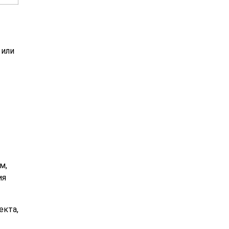
 или
м,
ия
екта,