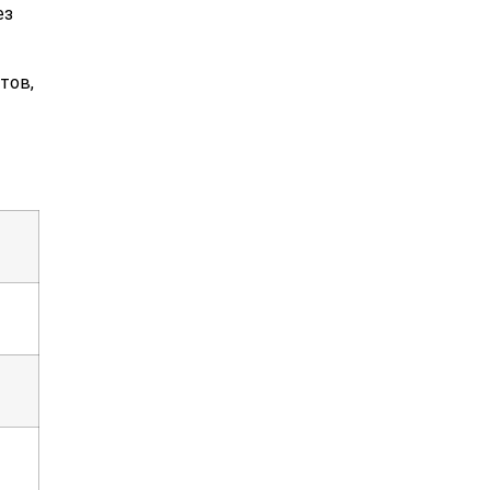
ез
тов,