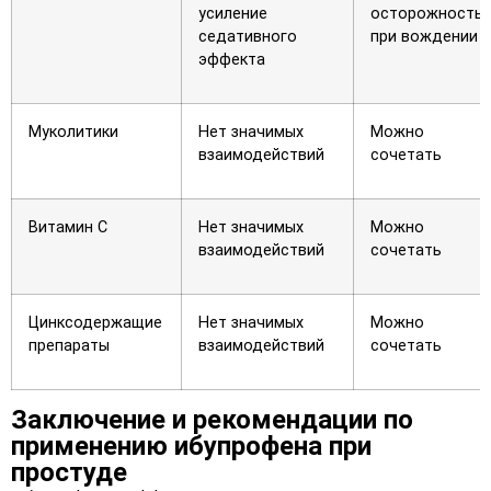
усиление
осторожность
седативного
при вождении
эффекта
Муколитики
Нет значимых
Можно
взаимодействий
сочетать
Витамин C
Нет значимых
Можно
взаимодействий
сочетать
Цинксодержащие
Нет значимых
Можно
препараты
взаимодействий
сочетать
Заключение и рекомендации по
применению ибупрофена при
простуде