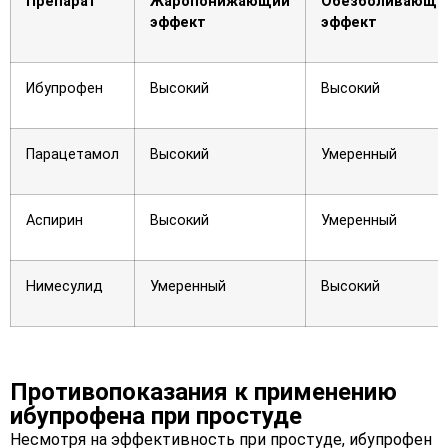
Препарат
Жаропонижающий
Обезболивающи
эффект
эффект
Ибупрофен
Высокий
Высокий
Парацетамол
Высокий
Умеренный
Аспирин
Высокий
Умеренный
Нимесулид
Умеренный
Высокий
Противопоказания к применению
ибупрофена при простуде
Несмотря на эффективность при простуде, ибупрофен