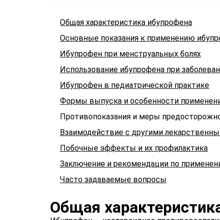
Общая характеристика ибупрофена
Основные показания к применению ибупр
Ибупрофен при менструальных болях
Использование ибупрофена при заболеван
Ибупрофен в педиатрической практике
Формы выпуска и особенности применен
Противопоказания и меры предосторожн
Взаимодействие с другими лекарственн
Побочные эффекты и их профилактика
Заключение и рекомендации по примене
Часто задаваемые вопросы
Общая характеристик