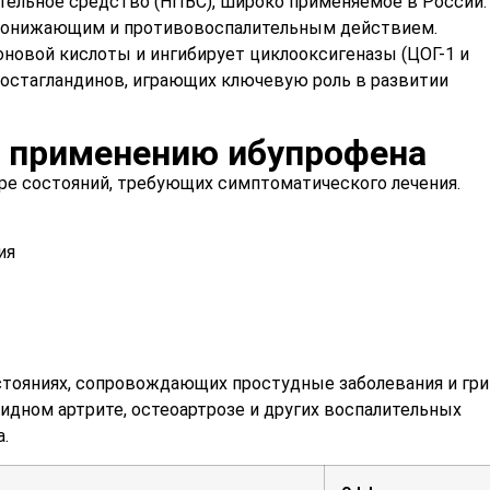
ельное средство (НПВС), широко применяемое в России.
опонижающим и противовоспалительным действием.
новой кислоты и ингибирует циклооксигеназы (ЦОГ-1 и
ростагландинов, играющих ключевую роль в развитии
к применению ибупрофена
е состояний, требующих симптоматического лечения.
ия
тояниях, сопровождающих простудные заболевания и гри
идном артрите, остеоартрозе и других воспалительных
.