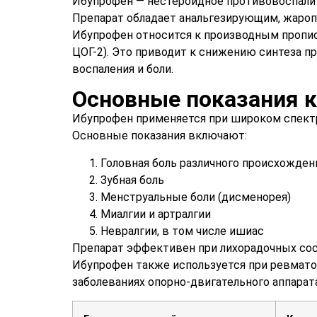
Ибупрофен — нестероидное противовоспалит
Препарат обладает анальгезирующим, жар
Ибупрофен относится к производным пропио
ЦОГ-2). Это приводит к снижению синтеза п
воспаления и боли.
Основные показания 
Ибупрофен применяется при широком спектр
Основные показания включают:
Головная боль различного происхожден
Зубная боль
Менструальные боли (дисменорея)
Миалгии и артралгии
Невралгии, в том числе ишиас
Препарат эффективен при лихорадочных сос
Ибупрофен также используется при ревмато
заболеваниях опорно-двигательного аппарата