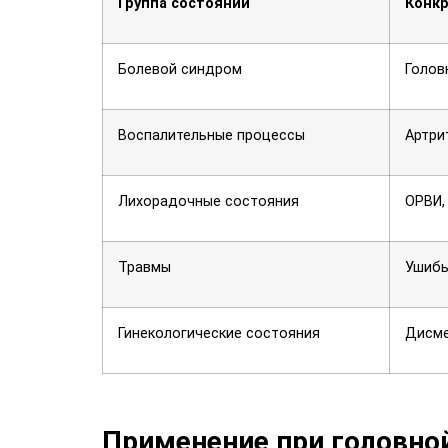
Группа состояний
Конк
Болевой синдром
Голов
Воспалительные процессы
Артри
Лихорадочные состояния
ОРВИ,
Травмы
Ушибы
Гинекологические состояния
Дисме
Применение при головной