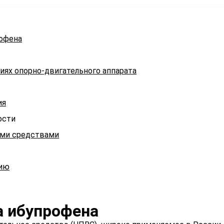
офена
иях опорно-двигательного аппарата
ия
ости
ыми средствами
нию
а ибупрофена