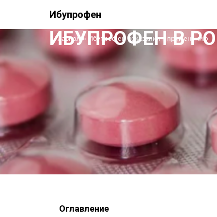
Ибупрофен
ИБУПРОФЕН В РО
Главная
»
Ибупрофен показания к применению
Оглавление