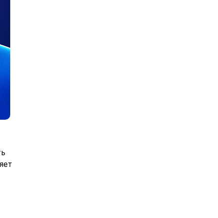
ть
ляет